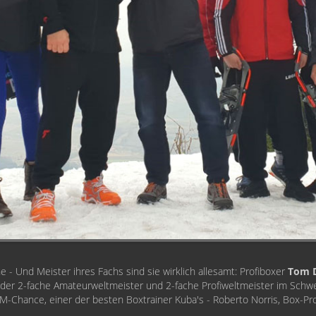
he - Und Meister ihres Fachs sind sie wirklich allesamt: Profiboxer
Tom D
 der 2-fache Amateurweltmeister und 2-fache Profiweltmeister im Sch
-Chance, einer der besten Boxtrainer Kuba's - Roberto Norris, Box-Pro