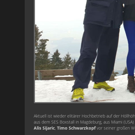
Aktuell ist wieder elitärer Hochbetrieb auf der Höllhö
aus dem SES Boxstall in Magdeburg, aus Miami (USA)
Alis Sijaric
,
Timo Schwarzkopf
vor seiner großen WM