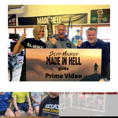
Adobe Acrobat ist ein plattformunabhängiges
Dokumentenformat. Es basiert auf Postscript und hat
deshalb eine sehr gute Wiedergabequalität. Zum
anzeigen benötigen Sie die kostenlos erhältliche
Software Acrobat Reader. (
Link
)