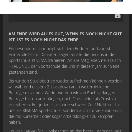
AM ENDE WIRD ALLES GUT, WENN ES NOCH NICHT GUT
IST, IST ES NOCH NICHT DAS ENDE
Ein besonderes Jahr neigt sich dem Ende zu und zuerst
einmal bleibt mir Danke zu sagen an alle die bei uns in der
Sportschule KINEMA trainieren. An alle Mitglieder, nein falsch
– FREUNDE der Sportschule die uns in diesem Jahr zur Seite
gestanden sind.
Bis wir den Studiobetrieb wieder aufnehmen können, werden
wir während diesem 2. Lockdown auch weiterhin keine
Beiträge einziehen. Weder werden wir von Euch verlangen
Beiträge hinten anzuhängen, noch Gutscheine als Trost zu
akzeptieren. Für jeden ist es eine schwere Zeit! Nicht nur für
uns als KINEMA Sportschule, sondern auch für viele von Euch
die mit Kurzarbeit oder sogar Arbeitslosigkeit zu kämpfen
haben.
Ein RIESENGROßES Dankeschön an das beste Team der Welt