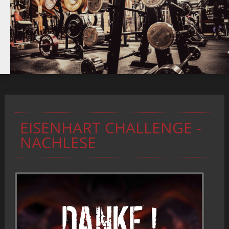
EISENHART CHALLENGE -
NACHLESE